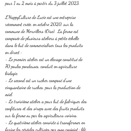
pour 1 ou 2 mois à partir du 3 juillet 2023.  
L’HappyCulture de Lucie est une entreprise 
récemment créée, en octobre 2020, sur la 
commune de Morvillers (Oise).  La ferme est 
composée de plusieurs ateliers à petite échelle 
dans le but de commercialiser tous les produits 
en direct : 
- Le premier atelier est un élevage constitué de 
70 poules pondeuses, conduit en agriculture 
biologie. 
- Le second est un rucher composé d’une 
cinquantaine de ruches, pour la production de 
miel. 
- Le troisième atelier a pour but de fabriquer des 
confitures et des sirops avec des fruits produits 
sur la ferme ou par les agriculteurs voisins. 
- Le quatrième atelier consiste à transformer en 
farine les céréales cultivées par mon conjoint : blé, 