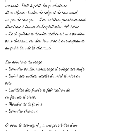
sarrasin. Petit à petit, les produits se 
diversifient : huiles de colza et de tournesol, 
soupes de courges, ... Les matières premières sont 
directement issues de l'exploitation d'Antoine. 
- Le cinquième et dernier atelier est une pension 
pour chevaux, ces derniers vivent en troupeau et 
au pré à l'année (5 chevaux).  
Les missions du stage : 
- Soin des poules, ramassage et triage des œufs. 
- Suivi des ruches, récolte du miel et mise en 
pots. 
- Cueillette des fruits et fabrication de 
confitures et sirops. 
- Moudre de la farine. 
- Soin des chevaux.  
Si vous le désirez, il y a une possibilité d’un 