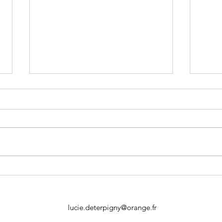
Visite de printemps des ruches
Merc
bonh
lucie.deterpigny@orange.fr