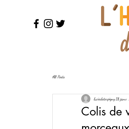
All Posts
luciedeterpigny
18 janv
Colis de 
morceau