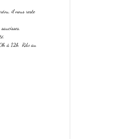
évu, il nous reste 
 saucisses, 
té.
10h à 12h  Rdv au 