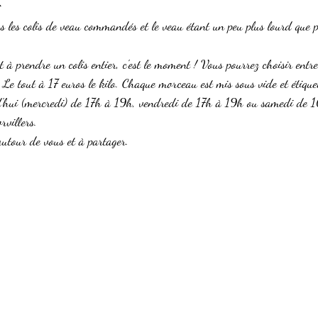
 les colis de veau commandés et le veau étant un peu plus lourd que pr
t à prendre un colis entier, c'est le moment ! Vous pourrez choisir entre
. Le tout à 17 euros le kilo. Chaque morceau est mis sous vide et étique
d'hui (mercredi) de 17h à 19h, vendredi de 17h à 19h ou samedi de 
villers. 
autour de vous et à partager.