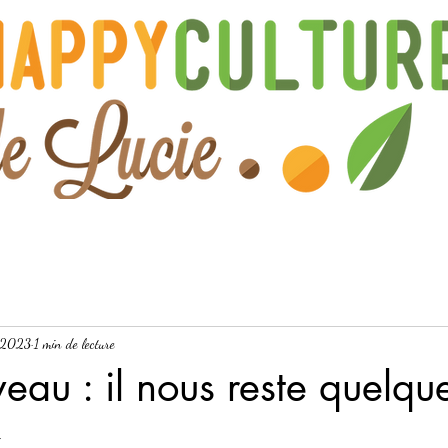
. 2023
1 min de lecture
veau : il nous reste quelqu
x